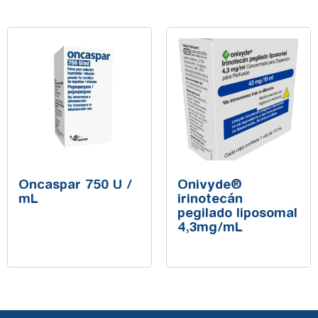
Oncaspar 750 U /
Onivyde®
mL
irinotecán
pegilado liposomal
4,3mg/mL