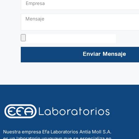
Enviar Mensaje
Nuestra empresa Efa Laboratorios Antía Moll S.A.
es un laboratorio uruguayo que se especializa en